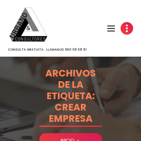
SALTAR
AL
CONTENIDO
CONSULTA GRATUITA : LLAMANOS 960 09 58 91
ARCHIVOS
DE LA
ETIQUETA:
CREAR
EMPRESA
INICIO
-