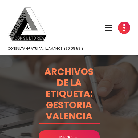
SALTAR
AL
CONTENIDO
CONSULTA GRATUITA : LLAMANOS 960 09 58 91
ARCHIVOS
DE LA
ETIQUETA:
GESTORIA
VALENCIA
INICIO
-