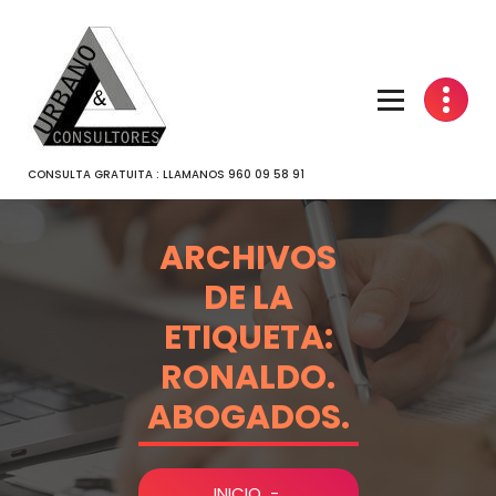
SALTAR
AL
CONTENIDO
CONSULTA GRATUITA : LLAMANOS 960 09 58 91
ARCHIVOS
DE LA
ETIQUETA:
RONALDO.
ABOGADOS.
INICIO
-