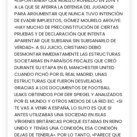
«ESPONTÁNEA» QUE REALIZÓ RONALDO EN 2014 Y
A LA QUE SE AFERRA LA DEFENSA DEL JUGADOR
PARA ARGUMENTAR QUE NUNCA TUVO INTENCIÓN
DE EVADIR IMPUESTOS, GÓMEZ MOURELO ARGUYE:
«HAY MUCHO DE PRECONSTITUCIÓN DE CIERTAS
PRUEBAS Y DE DECLARACIÓN QUE INTENTA
APARENTAR QUE SUBSANA SIN SUBSANARLO DE
VERDAD». A SU JUICIO, CRISTIANO DEBIÓ
DESMONTAR INMEDIATAMENTE LAS ESTRUCTURAS
SOCIETARIAS EN PARAÍSOS FISCALES QUE CREÓ
DURANTE SU ETAPA EN EL MANCHESTER UNITED
CUANDO FICHÓ POR EL REAL MADRID. UNAS
ESTRUCTURAS QUE FUERON DESVELADAS
GRACIAS A LOS DOCUMENTOS DE FOOTBALL
LEAKS OBTENIDOS POR DER SPIEGEL Y ANALIZADOS
POR EL MUNDO Y OTROS MEDIOS DE LA RED EIC. «SI
TE VAS A VENIR A ESPAÑA, LO SUYO ES QUE SI
ANTES UTILIZABAS UNA SOCIEDAD EN ISLAS
VÍRGENES BRITÁNICAS PORQUE ESTABAS EN REINO
UNIDO Y TENÍAS UNA CONEXIÓN, ESA CONEXIÓN
DEJAS DE TENERLA». POR LO TANTO, «PARECE QUE