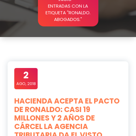
ENTRADAS CON LA
ETIQUETA "RONALDO.
ABOGADOS."
2
AGO, 2018
HACIENDA ACEPTA EL PACTO
DE RONALDO: CASI 19
MILLONES Y 2 AÑOS DE
CÁRCEL LA AGENCIA
TRIBUTARIA DA EL VISTO