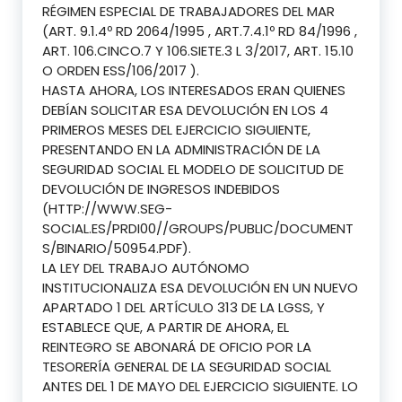
RÉGIMEN ESPECIAL DE TRABAJADORES DEL MAR
(ART. 9.1.4º RD 2064/1995 , ART.7.4.1º RD 84/1996 ,
ART. 106.CINCO.7 Y 106.SIETE.3 L 3/2017, ART. 15.10
O ORDEN ESS/106/2017 ).
HASTA AHORA, LOS INTERESADOS ERAN QUIENES
DEBÍAN SOLICITAR ESA DEVOLUCIÓN EN LOS 4
PRIMEROS MESES DEL EJERCICIO SIGUIENTE,
PRESENTANDO EN LA ADMINISTRACIÓN DE LA
SEGURIDAD SOCIAL EL MODELO DE SOLICITUD DE
DEVOLUCIÓN DE INGRESOS INDEBIDOS
(HTTP://WWW.SEG-
SOCIAL.ES/PRDI00//GROUPS/PUBLIC/DOCUMENT
S/BINARIO/50954.PDF).
LA LEY DEL TRABAJO AUTÓNOMO
INSTITUCIONALIZA ESA DEVOLUCIÓN EN UN NUEVO
APARTADO 1 DEL ARTÍCULO 313 DE LA LGSS, Y
ESTABLECE QUE, A PARTIR DE AHORA, EL
REINTEGRO SE ABONARÁ DE OFICIO POR LA
TESORERÍA GENERAL DE LA SEGURIDAD SOCIAL
ANTES DEL 1 DE MAYO DEL EJERCICIO SIGUIENTE. LO