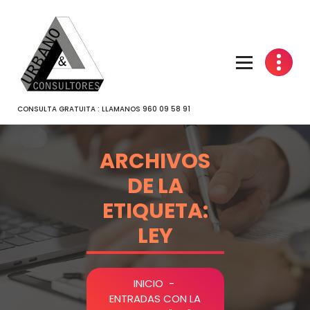
SALTAR
AL
CONTENIDO
CONSULTA GRATUITA : LLAMANOS 960 09 58 91
ARCHIVOS
DE LA
ETIQUETA:
LEY
INICIO
-
ENTRADAS CON LA