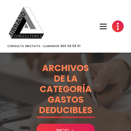
SALTAR
AL
CONTENIDO
CONSULTA GRATUITA : LLAMANOS 960 09 58 91
ARCHIVOS
DE LA
CATEGORÍA
GASTOS
DEDUCIBLES
INICIO
-