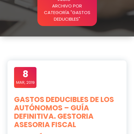
ARCHIVO POR
CATEGORÍA "GASTOS
DEDUCIBLES"
8
MAR, 2019
GASTOS DEDUCIBLES DE LOS
AUTÓNOMOS – GUÍA
DEFINITIVA. GESTORIA
ASESORIA FISCAL