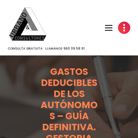
SALTAR
AL
CONTENIDO
CONSULTA GRATUITA : LLAMANOS 960 09 58 91
GASTOS
DEDUCIBLES
DE LOS
AUTÓNOMO
S – GUÍA
DEFINITIVA.