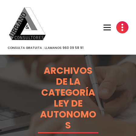
SALTAR
AL
CONTENIDO
CONSULTA GRATUITA : LLAMANOS 960 09 58 91
ARCHIVOS
DE LA
CATEGORÍA
LEY DE
AUTONOMO
S