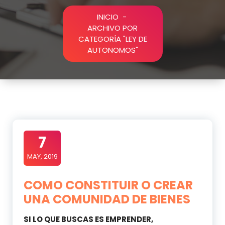
INICIO
-
ARCHIVO POR
CATEGORÍA "LEY DE
AUTONOMOS"
7
MAY, 2019
COMO CONSTITUIR O CREAR
UNA COMUNIDAD DE BIENES
SI LO QUE BUSCAS ES EMPRENDER,