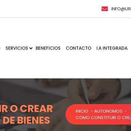
INFO@UR
O
SERVICIOS
BENEFICIOS
CONTACTO
I.A INTEGRADA
R O CREAR
INICIO
-
AUTONOMOS
-
DE BIENES
COMO CONSTITUIR O CREA