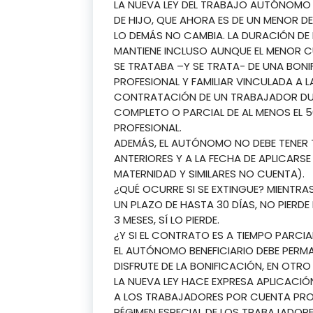
LA NUEVA LEY DEL TRABAJO AUTÓNOMO 
DE HIJO, QUE AHORA ES DE UN MENOR DE
LO DEMÁS NO CAMBIA. LA DURACIÓN DE L
MANTIENE INCLUSO AUNQUE EL MENOR C
SE TRATABA –Y SE TRATA- DE UNA BONI
PROFESIONAL Y FAMILIAR VINCULADA A 
CONTRATACIÓN DE UN TRABAJADOR DURA
COMPLETO O PARCIAL DE AL MENOS EL 5
PROFESIONAL.
ADEMÁS, EL AUTÓNOMO NO DEBE TENER 
ANTERIORES Y A LA FECHA DE APLICARSE
MATERNIDAD Y SIMILARES NO CUENTA).
¿QUÉ OCURRE SI SE EXTINGUE? MIENTR
UN PLAZO DE HASTA 30 DÍAS, NO PIERDE
3 MESES, SÍ LO PIERDE.
¿Y SI EL CONTRATO ES A TIEMPO PARCIA
EL AUTÓNOMO BENEFICIARIO DEBE PERMA
DISFRUTE DE LA BONIFICACIÓN, EN OTR
LA NUEVA LEY HACE EXPRESA APLICACIÓ
A LOS TRABAJADORES POR CUENTA PROPI
RÉGIMEN ESPECIAL DE LOS TRABAJADORE