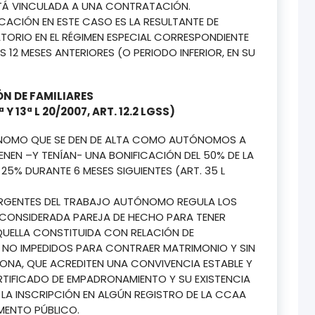
STÁ VINCULADA A UNA CONTRATACIÓN.
ICACIÓN EN ESTE CASO ES LA RESULTANTE DE
ATORIO EN EL RÉGIMEN ESPECIAL CORRESPONDIENTE
S 12 MESES ANTERIORES (O PERIODO INFERIOR, EN SU
N DE FAMILIARES
10ª Y 13ª L 20/2007, ART. 12.2 LGSS)
ÓNOMO QUE SE DEN DE ALTA COMO AUTÓNOMOS A
NEN –Y TENÍAN- UNA BONIFICACIÓN DEL 50% DE LA
25% DURANTE 6 MESES SIGUIENTES (ART. 35 L
 URGENTES DEL TRABAJO AUTÓNOMO REGULA LOS
 CONSIDERADA PAREJA DE HECHO PARA TENER
UELLA CONSTITUIDA CON RELACIÓN DE
 NO IMPEDIDOS PARA CONTRAER MATRIMONIO Y SIN
NA, QUE ACREDITEN UNA CONVIVENCIA ESTABLE Y
RTIFICADO DE EMPADRONAMIENTO Y SU EXISTENCIA
LA INSCRIPCIÓN EN ALGÚN REGISTRO DE LA CCAA
MENTO PÚBLICO.