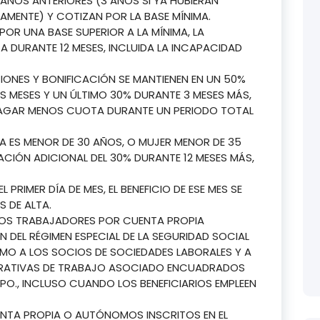
 AÑOS ANTERIORES (3 AÑOS SI YA HUBIERAN
IAMENTE) Y COTIZAN POR LA BASE MÍNIMA.
POR UNA BASE SUPERIOR A LA MÍNIMA, LA
TA DURANTE 12 MESES, INCLUIDA LA INCAPACIDAD
CIONES Y BONIFICACIÓN SE MANTIENEN EN UN 50%
S MESES Y UN ÚLTIMO 30% DURANTE 3 MESES MÁS,
AGAR MENOS CUOTA DURANTE UN PERIODO TOTAL
A ES MENOR DE 30 AÑOS, O MUJER MENOR DE 35
CIÓN ADICIONAL DEL 30% DURANTE 12 MESES MÁS,
 PRIMER DÍA DE MES, EL BENEFICIO DE ESE MES SE
 DE ALTA.
A LOS TRABAJADORES POR CUENTA PROPIA
N DEL RÉGIMEN ESPECIAL DE LA SEGURIDAD SOCIAL
OMO A LOS SOCIOS DE SOCIEDADES LABORALES Y A
RATIVAS DE TRABAJO ASOCIADO ENCUADRADOS
PO., INCLUSO CUANDO LOS BENEFICIARIOS EMPLEEN
ENTA PROPIA O AUTÓNOMOS INSCRITOS EN EL