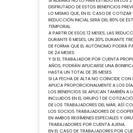
SI ADEMÁS NO LO HAN ESTADO EN LOS 2
DISFRUTADO DE ESTOS BENEFICIOS PREV
LO MISMO QUE, EN EL CASO DE COTIZAR 
REDUCCIÓN INICIAL SERÁ DEL 80% DE ÉS
TEMPORAL.
A PARTIR DE ESOS 12 MESES, LAS REDUC
DURANTE 6 MESES, UN 30% DURANTE TRE
DE FORMA QUE EL AUTÓNOMO PODRÁ P
DE 24 MESES.
Y SI EL TRABAJADOR POR CUENTA PROPI
AÑOS, PODRÁN APLICARSE UNA BONIFICA
HASTA UN TOTAL DE 36 MESES.
SI LA FECHA DE ALTA NO COINCIDE CON EL
APLICA PROPORCIONALMENTE A LOS DÍAS
LOS BENEFICIOS SE APLICAN TAMBIÉN 
INCLUIDOS EN EL GRUPO 1 DE COTIZACIÓ
DE LOS TRABAJADORES DEL MAR, ASÍ C
LOS SOCIOS TRABAJADORES DE COOPE
EN AMBOS REGÍMENES ESPECIALES Y GRU
TRABAJADORES POR CUENTA AJENA.
EN EL CASO DE TRABAJADORES POR CU