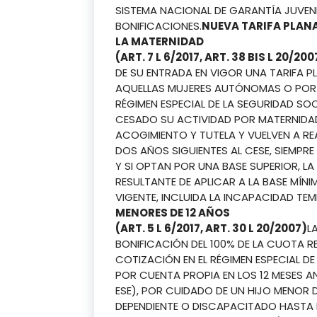
SISTEMA NACIONAL DE GARANTÍA JUVENI
BONIFICACIONES.
NUEVA TARIFA PLAN
LA MATERNIDAD
(ART. 7 L 6/2017, ART. 38 BIS L 20/200
DE SU ENTRADA EN VIGOR UNA TARIFA P
AQUELLAS MUJERES AUTÓNOMAS O POR 
RÉGIMEN ESPECIAL DE LA SEGURIDAD SO
CESADO SU ACTIVIDAD POR MATERNIDA
ACOGIMIENTO Y TUTELA Y VUELVEN A RE
DOS AÑOS SIGUIENTES AL CESE, SIEMPR
Y SI OPTAN POR UNA BASE SUPERIOR, L
RESULTANTE DE APLICAR A LA BASE MÍN
VIGENTE, INCLUIDA LA INCAPACIDAD TE
MENORES DE 12 AÑOS
(ART. 5 L 6/2017, ART. 30 L 20/2007)
L
BONIFICACIÓN DEL 100% DE LA CUOTA RE
COTIZACIÓN EN EL RÉGIMEN ESPECIAL 
POR CUENTA PROPIA EN LOS 12 MESES A
ESE), POR CUIDADO DE UN HIJO MENOR 
DEPENDIENTE O DISCAPACITADO HASTA