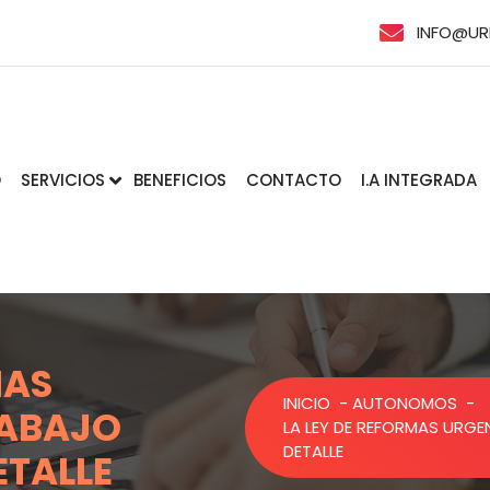
INFO@UR
O
SERVICIOS
BENEFICIOS
CONTACTO
I.A INTEGRADA
MAS
INICIO
-
AUTONOMOS
-
RABAJO
LA LEY DE REFORMAS URG
DETALLE
TALLE