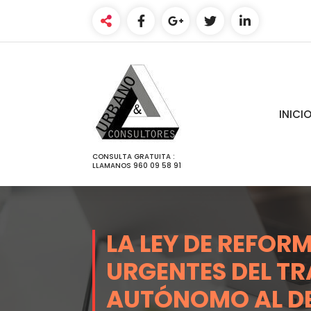
SALTAR
AL
CONTENIDO
INICI
CONSULTA GRATUITA :
LLAMANOS 960 09 58 91
LA LEY DE REFOR
URGENTES DEL T
AUTÓNOMO AL DE