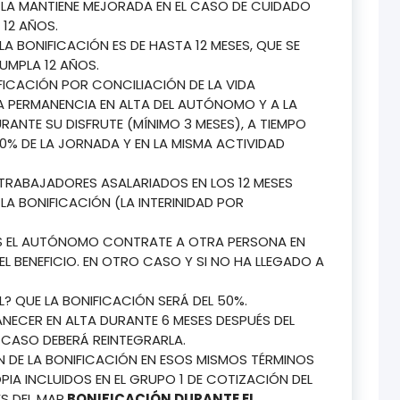
LA MANTIENE MEJORADA EN EL CASO DE CUIDADO
 12 AÑOS.
A BONIFICACIÓN ES DE HASTA 12 MESES, QUE SE
UMPLA 12 AÑOS.
FICACIÓN POR CONCILIACIÓN DE LA VIDA
LA PERMANENCIA EN ALTA DEL AUTÓNOMO Y A LA
NTE SU DISFRUTE (MÍNIMO 3 MESES), A TIEMPO
0% DE LA JORNADA Y EN LA MISMA ACTIVIDAD
TRABAJADORES ASALARIADOS EN LOS 12 MESES
 LA BONIFICACIÓN (LA INTERINIDAD POR
AS EL AUTÓNOMO CONTRATE A OTRA PERSONA EN
 EL BENEFICIO. EN OTRO CASO Y SI NO HA LLEGADO A
L? QUE LA BONIFICACIÓN SERÁ DEL 50%.
NECER EN ALTA DURANTE 6 MESES DESPUÉS DEL
O CASO DEBERÁ REINTEGRARLA.
N DE LA BONIFICACIÓN EN ESOS MISMOS TÉRMINOS
A INCLUIDOS EN EL GRUPO 1 DE COTIZACIÓN DEL
S DEL MAR.
BONIFICACIÓN DURANTE EL