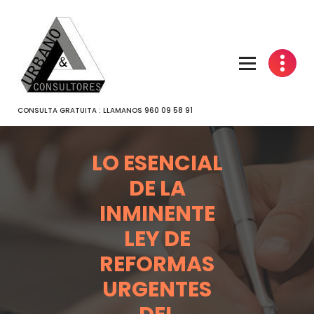
SALTAR
AL
CONTENIDO
CONSULTA GRATUITA : LLAMANOS 960 09 58 91
LO ESENCIAL
DE LA
INMINENTE
LEY DE
REFORMAS
URGENTES